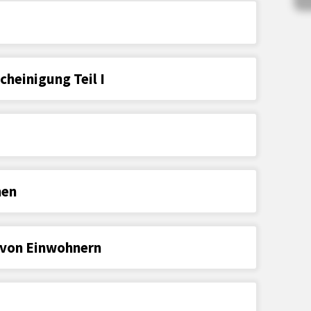
heinigung Teil I
nen
 von Einwohnern