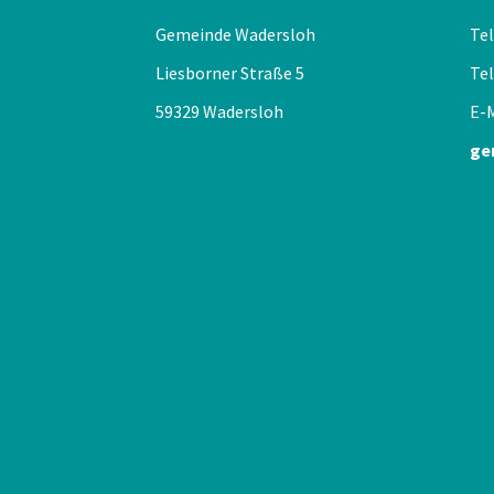
Gemeinde Wadersloh
Tel
Liesborner Straße 5
Tel
59329 Wadersloh
E-M
ge