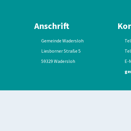
Anschrift
Kon
Gemeinde Wadersloh
Tel
Liesborner Straße 5
Tel
59329 Wadersloh
E-M
ge