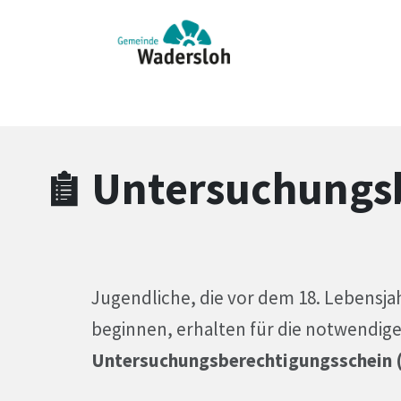
Zum Hauptinhalt springen
Zum Header
Zum Hauptinhalt
Zum Footer
Untersuchungs
Jugendliche, die vor dem 18. Lebensja
beginnen, erhalten für die notwendig
Untersuchungsberechtigungsschein 