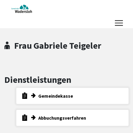
Zum Hauptinhalt springen
Zum Header
Zum Hauptinhalt
Zum Footer
Frau Gabriele Teigeler
Dienstleistungen
Gemeindekasse
Abbuchungsverfahren