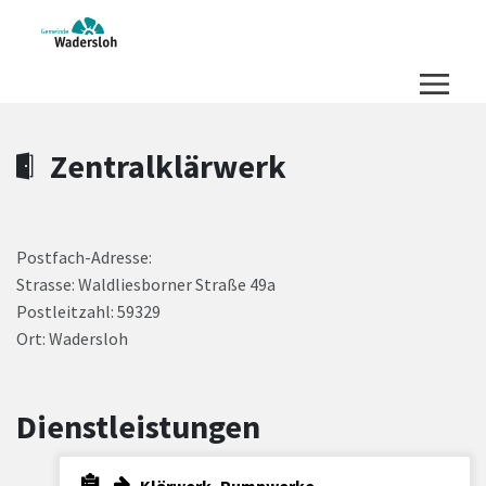
Zum Hauptinhalt springen
Zum Header
Zum Hauptinhalt
Zum Footer
Zentralklärwerk
Postfach-Adresse:
Strasse: Waldliesborner Straße 49a
Postleitzahl: 59329
Ort: Wadersloh
Dienstleistungen
Klärwerk, Pumpwerke,