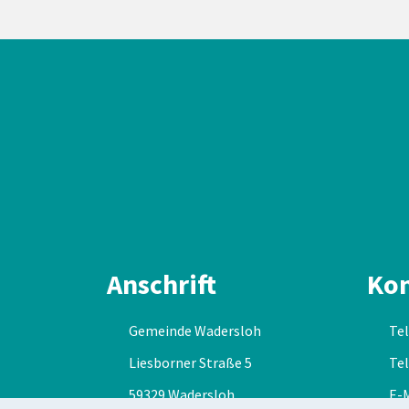
Anschrift
Kon
Gemeinde Wadersloh
Tel
Liesborner Straße 5
Tel
59329 Wadersloh
E-M