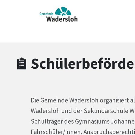
Zum Hauptinhalt springen
Zum Header
Zum Hauptinhalt
Zum Footer
Schülerbeförde
Die Gemeinde Wadersloh organisiert a
Wadersloh und der Sekundarschule Wa
Schulträger des Gymnasiums Johanneu
Fahrschüler/innen. Anspruchsberechti