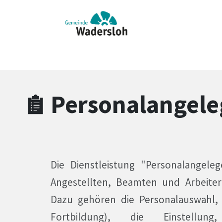
Zum Hauptinhalt springen
Zum Header
Zum Hauptinhalt
Zum Footer
Personalangele
Die Dienstleistung "Personalangel
Angestellten, Beamten und Arbeite
Dazu gehören die Personalauswahl, 
Fortbildung), die Einstellung