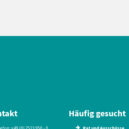
takt
Häufig gesucht
efon: +49 (0) 2523 950 - 0
Rat und Ausschüsse