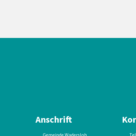
Anschrift
Kon
Gemeinde Wadersloh
Tel