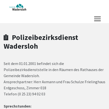
Zum Hauptinhalt springen
Zum Header
Zum Hauptinhalt
Zum Footer
Polizeibezirksdienst
Wadersloh
Seit dem 01.01.2001 befindet sich die
Polizeibezirksdienststelle in den Räumen des Rathauses der
Gemeinde Wadersloh.
Ansprechpartner: Herr Axmann und Frau
Schulze Frielinghaus
Erdgeschoss, Zimmer 018
Telefon (0 25 23) 94 02 03
Sprechstunden: